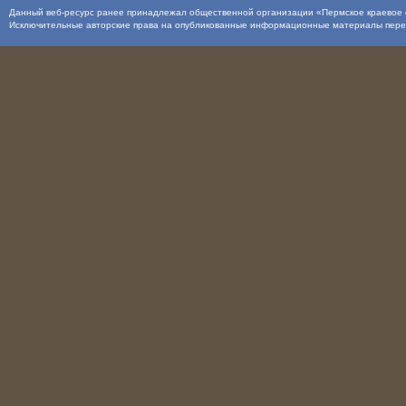
Данный веб-ресурс ранее принадлежал общественной организации «Пермское краевое о
Исключительные авторские права на опубликованные информационные материалы пер