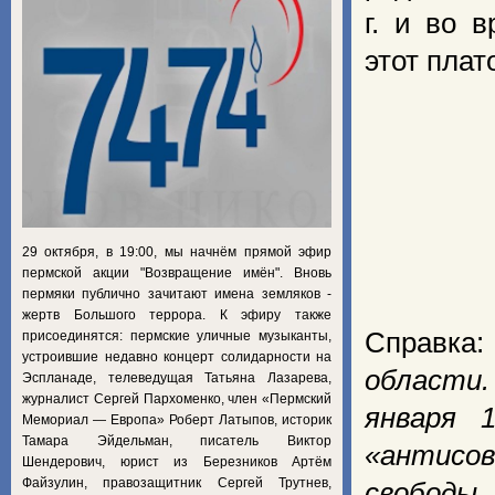
г. и во 
этот плат
29 октября, в 19:00, мы начнём прямой эфир
пермской акции "Возвращение имён". Вновь
пермяки публично зачитают имена земляков -
жертв Большого террора. К эфиру также
Справка
присоединятся: пермские уличные музыканты,
устроившие недавно концерт солидарности на
области.
Эспланаде, телеведущая Татьяна Лазарева,
журналист Сергей Пархоменко, член «Пермский
января 
Мемориал — Европа» Роберт Латыпов, историк
Тамара Эйдельман, писатель Виктор
«антисов
Шендерович, юрист из Березников Артём
Файзулин, правозащитник Сергей Трутнев,
свободы.