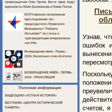
правозащитник Олег Орлов. Вести эфир будут
журналисты Юлия Балабанова и Роман Попов.
Пись
ЕСПЧ признал незаконным
обл
преследование экс-
председателя «Пермского
Мемориала»* Роберта
Латыпова** по статье о
Узнав, ч
«дискредитации вооруженных
сил РФ»
ошибок и
Возвращение имён - Пермь -
вынесен
2024. Несколько слов об итогах
пересмотр
Поскольк
ВОЗВРАЩЕНИЕ ИМЁН . ПЕРМЬ .
2024 . ТРАНСЛЯЦИЯ
положени
Полезная информация
преуве
ВИДЕОЦИКЛ «УСТНАЯ ИСТОРИЯ»
действит
ВЕСТНИКИ «ЦЕНТРА ИСТОРИЧЕСКОЙ
счетов, 
ПАМЯТИ»