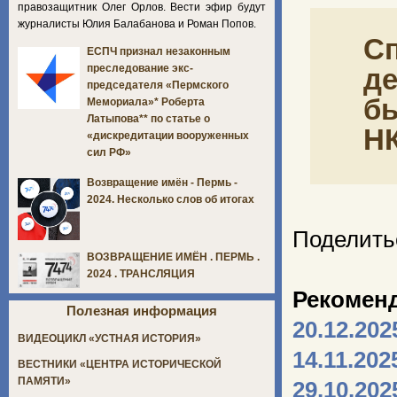
правозащитник Олег Орлов. Вести эфир будут
журналисты Юлия Балабанова и Роман Попов.
Сп
ЕСПЧ признал незаконным
преследование экс-
де
председателя «Пермского
бы
Мемориала»* Роберта
Латыпова** по статье о
Н
«дискредитации вооруженных
сил РФ»
Возвращение имён - Пермь -
2024. Несколько слов об итогах
Поделить
ВОЗВРАЩЕНИЕ ИМЁН . ПЕРМЬ .
2024 . ТРАНСЛЯЦИЯ
Рекомен
Полезная информация
20.12.202
ВИДЕОЦИКЛ «УСТНАЯ ИСТОРИЯ»
14.11.202
ВЕСТНИКИ «ЦЕНТРА ИСТОРИЧЕСКОЙ
ПАМЯТИ»
29.10.202