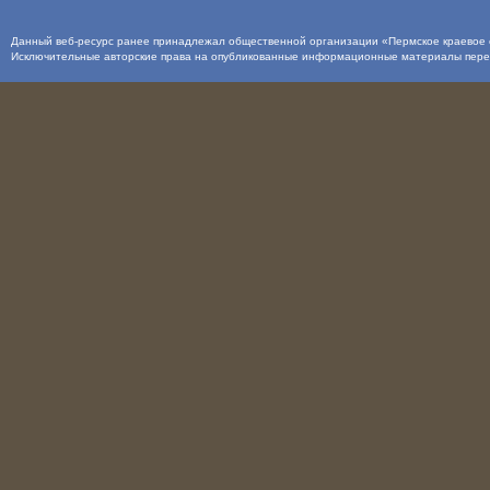
Данный веб-ресурс ранее принадлежал общественной организации «Пермское краевое о
Исключительные авторские права на опубликованные информационные материалы пер