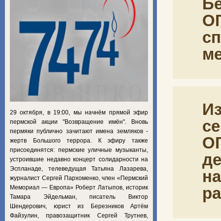
Бе
ОГ
сп
ме
Из
29 октября, в 19:00, мы начнём прямой эфир
се
пермской акции "Возвращение имён". Вновь
пермяки публично зачитают имена земляков -
ОГ
жертв Большого террора. К эфиру также
присоединятся: пермские уличные музыканты,
де
устроившие недавно концерт солидарности на
Эспланаде, телеведущая Татьяна Лазарева,
на
журналист Сергей Пархоменко, член «Пермский
Мемориал — Европа» Роберт Латыпов, историк
ра
Тамара Эйдельман, писатель Виктор
Шендерович, юрист из Березников Артём
Файзулин, правозащитник Сергей Трутнев,