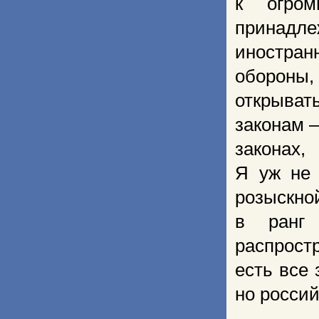
к огром
принадл
иностра
обороны,
открыва
законам —
законах,
Я уж не 
розыскно
в ранг
распрост
есть все
но россий