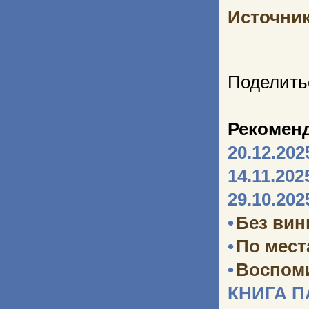
Источни
Поделить
Рекомен
20.12.202
14.11.202
29.10.202
•
Без ви
•
По мест
•
Воспоми
КНИГА 