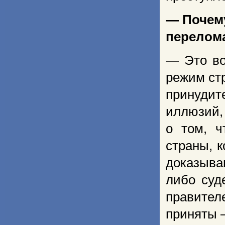
— Почему
перелом
— Это во
режим ст
принудит
иллюзий,
о том, 
страны, к
доказыва
либо суд
правител
приняты 