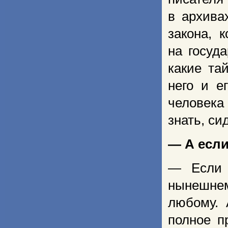
в архива
закона, 
на госуд
какие та
него и е
человека
знать, си
— А если
— Если 
нынешне
любому. 
полное п