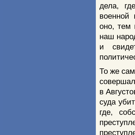
дела, гд
военной 
оно, тем
наш наро
и свиде
политичес
То же сам
соверш
в Августо
суда уби
где, соб
преступ
преступл