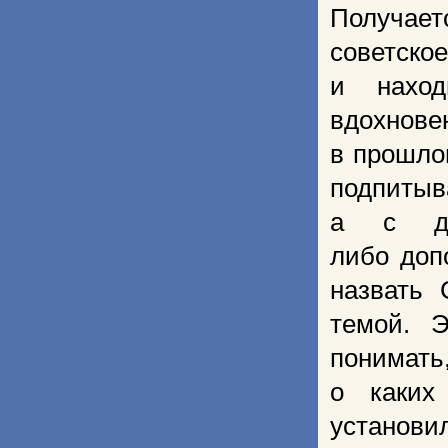
Получает
советск
и наход
вдохнове
в прошло
подпитыва
а с др
либо доп
назвать 
темой. Э
понимать
о каких
установи