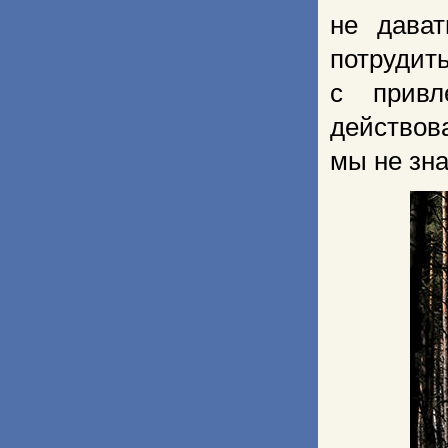
не дават
потруди
с привл
действо
мы не зна