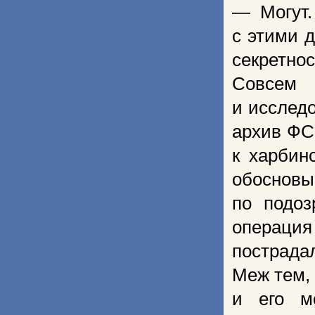
— Могут.
с этими 
секретнос
Совсем 
и исслед
архив ФС
к харбин
обосновы
по подо
операци
пострада
Меж тем, 
и его м