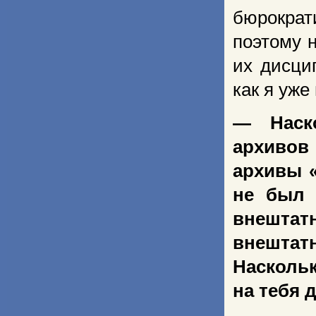
бюрократ
поэтому 
их дисци
как я уже
— Наско
архивов
архивы «
не был 
внештат
внештат
Насколь
на тебя 