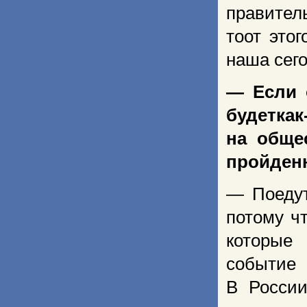
правитель
тоот это
наша сег
— Если 
будеткак
на обще
пройден
— Поедут
потому ч
которые
событие
В России