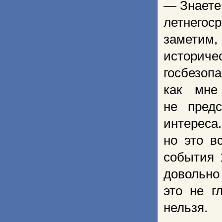
— Знаете,
летнегос
заметим,
историче
госбезопа
как мне
не предс
интереса
но это в
события 
довольно
это не г
нельзя.