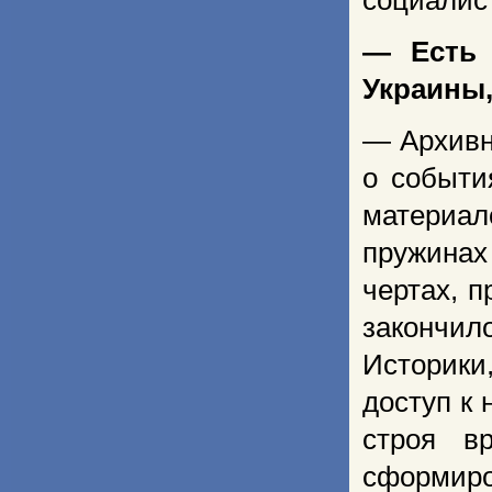
социалист
— Есть 
Украины,
— Архивн
о событи
материал
пружинах
чертах, п
закончил
Историки
доступ к
строя в
сформиро