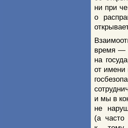
ни при че
о распра
открывает
Взаимоо
время — э
на госуд
от имени 
госбезо
сотрудн
и мы в ко
не нару
(а часто
к тому