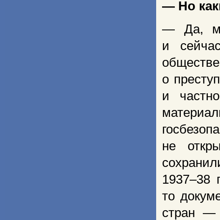
— Но как
— Да, мн
и сейча
обществ
о престу
и частно
матери
госбезоп
не откр
сохранил
1937–38 
то докум
стран — 