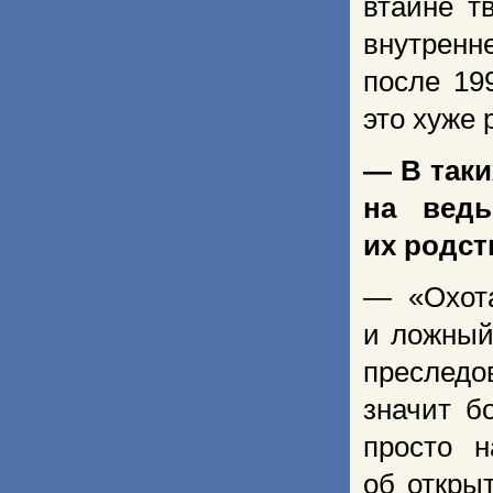
втайне т
внутренн
после 19
это хуже 
— В таки
на ведь
их родст
— «Охота
и ложный
преследо
значит б
просто н
об откры