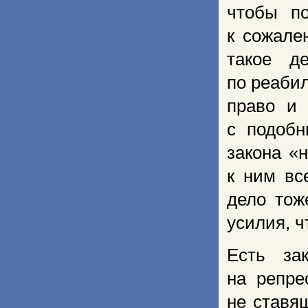
чтобы по
к сожале
такое д
по реаби
право и 
с подобн
закона «
к ним вс
дело тож
усилия, ч
Есть за
на репре
не ставя