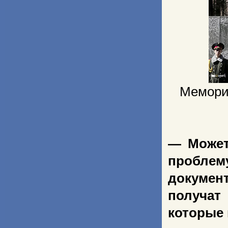
Мемори
— Может
проблем
документ
получат
которые 