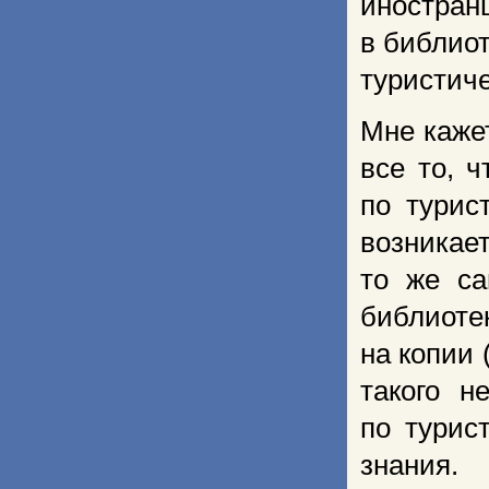
иностр
в библиот
туристиче
Мне каже
все то, 
по турис
возникает
то же са
библиотек
на копии 
такого 
по турис
знания.