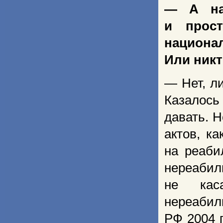
— А на
и прос
национа
Или никт
— Нет, ли
Казалось
давать. 
актов, к
на реаби
нереабил
не кас
нереабил
РФ 2004 