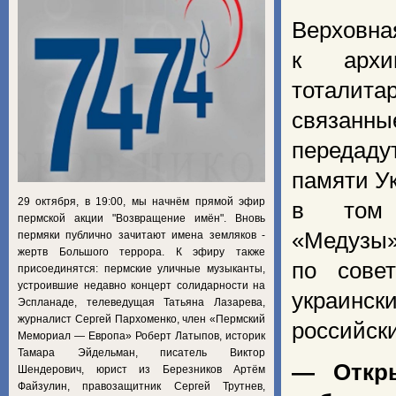
Верховн
к архив
тоталит
связанны
передаду
памяти У
29 октября, в 19:00, мы начнём прямой эфир
в том 
пермской акции "Возвращение имён". Вновь
«Меду
пермяки публично зачитают имена земляков -
жертв Большого террора. К эфиру также
по сове
присоединятся: пермские уличные музыканты,
устроившие недавно концерт солидарности на
украинск
Эспланаде, телеведущая Татьяна Лазарева,
журналист Сергей Пархоменко, член «Пермский
российск
Мемориал — Европа» Роберт Латыпов, историк
Тамара Эйдельман, писатель Виктор
— Откры
Шендерович, юрист из Березников Артём
Файзулин, правозащитник Сергей Трутнев,