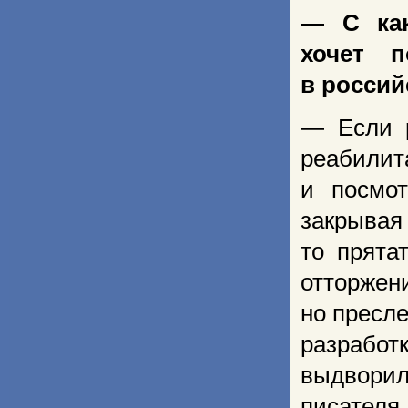
— С как
хочет п
в россий
— Если р
реабили
и посмо
закрывая
то прята
отторжен
но пресл
разрабо
выдворил
писателя