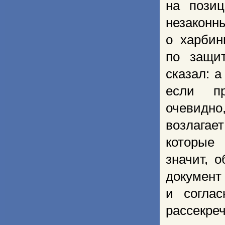
на позиц
незаконн
о харбин
по защи
сказал: 
если пр
очевидн
возлага
которые
значит, 
документ
и согла
рассекреч