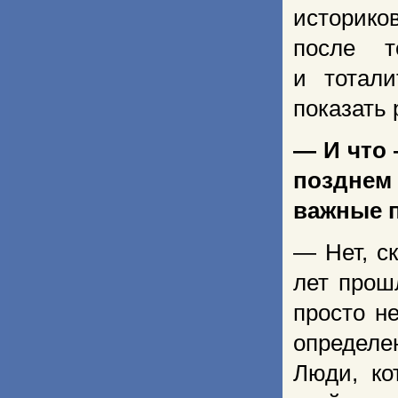
историко
после т
и тотал
показать 
— И что 
позднем
важные 
— Нет, с
лет прош
просто н
определе
Люди, ко