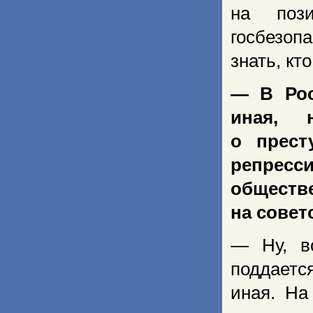
на пози
госбезоп
знать, кт
— В Рос
иная, 
о прест
репресс
общест
на совет
— Ну, в
поддаетс
иная. На