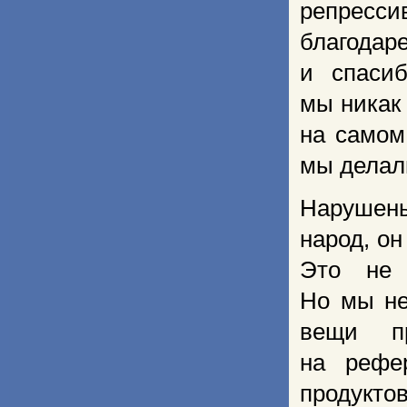
репресс
благодар
и спасиб
мы никак
на самом
мы делал
Нарушены
народ, он
Это не 
Но мы не
вещи пр
на рефе
продукт