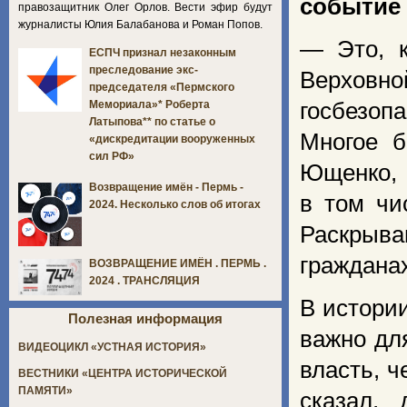
событие
правозащитник Олег Орлов. Вести эфир будут
журналисты Юлия Балабанова и Роман Попов.
— Это, к
ЕСПЧ признал незаконным
преследование экс-
Верховно
председателя «Пермского
госбезоп
Мемориала»* Роберта
Латыпова** по статье о
Многое б
«дискредитации вооруженных
сил РФ»
Ющенко, 
Возвращение имён - Пермь -
в том чи
2024. Несколько слов об итогах
Раскрыва
граждана
ВОЗВРАЩЕНИЕ ИМЁН . ПЕРМЬ .
2024 . ТРАНСЛЯЦИЯ
В истори
Полезная информация
важно дл
ВИДЕОЦИКЛ «УСТНАЯ ИСТОРИЯ»
власть, 
ВЕСТНИКИ «ЦЕНТРА ИСТОРИЧЕСКОЙ
ПАМЯТИ»
сказал,