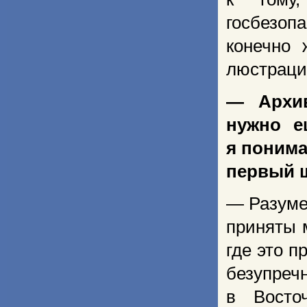
госбезопа
конечно 
люстраци
— Архив
нужно е
я понима
первый 
— Разуме
приняты 
где это п
безупре
в Восто