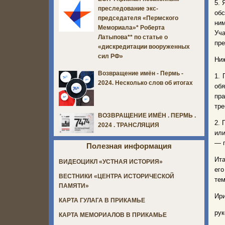
5. 
преследование экс-
обс
председателя «Пермского
ним
Мемориала»* Роберта
Уч
Латыпова** по статье о
пре
«дискредитации вооруженных
сил РФ»
Ниж
Возвращение имён - Пермь -
1. 
2024. Несколько слов об итогах
обя
пр
тре
ВОЗВРАЩЕНИЕ ИМЁН . ПЕРМЬ .
2. 
2024 . ТРАНСЛЯЦИЯ
или
— п
Полезная информация
Ита
ВИДЕОЦИКЛ «УСТНАЯ ИСТОРИЯ»
его
ВЕСТНИКИ «ЦЕНТРА ИСТОРИЧЕСКОЙ
тем
ПАМЯТИ»
Ири
КАРТА ГУЛАГА В ПРИКАМЬЕ
рук
КАРТА МЕМОРИАЛОВ В ПРИКАМЬЕ