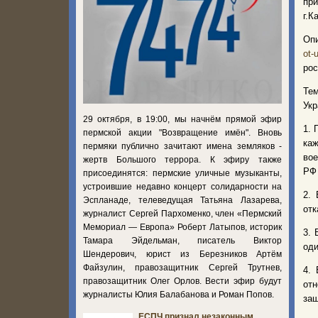
пр
г.К
Опи
ot-
рос
Те
Укр
29 октября, в 19:00, мы начнём прямой эфир
1. 
пермской акции "Возвращение имён". Вновь
ка
пермяки публично зачитают имена земляков -
вое
жертв Большого террора. К эфиру также
РФ
присоединятся: пермские уличные музыканты,
устроившие недавно концерт солидарности на
2.
Эспланаде, телеведущая Татьяна Лазарева,
отк
журналист Сергей Пархоменко, член «Пермский
Мемориал — Европа» Роберт Латыпов, историк
3. 
Тамара Эйдельман, писатель Виктор
оди
Шендерович, юрист из Березников Артём
Файзулин, правозащитник Сергей Трутнев,
4. 
правозащитник Олег Орлов. Вести эфир будут
отн
журналисты Юлия Балабанова и Роман Попов.
защ
ЕСПЧ признал незаконным