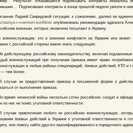
имер. Результат: отказавшихся подписывать контракты оказалось
амышин… Подписавших контракты в конце прошлой недели увезли в неиз
санная Лидией Свиридовой ситуация, к сожалению, далеко не единич
uchastiya-v-voennom-konflikte/
опубликованы рекомендации адвоката
Але
сийским военным, которых незаконно посылают в Украину.
м военнослужащим, кто в военном конфликте на Украине или может о
аине с российской стороны важно знать следующее:
По действующему российскому законодательству, включая подзаконные 
ждый военнослужащий при получении приказа имеет право потребоват
ннослужащих в любые районы спецопераций, боевых действий, КТО и т.п
 — тем более.
 В случае не предоставления приказа в письменной форме о действи
азаться от выполнения приказа.
Во время чеченской войны несколько сотен российских солдат и офицер
н из них не понёс уголовной ответственности.
В случае привлечения любого из российских военнослужащих, которы
ошении боевых действий в Украине к уголовной ответственности я гот
иту, или помогу найти другого квалифицированного и порядочного адвок