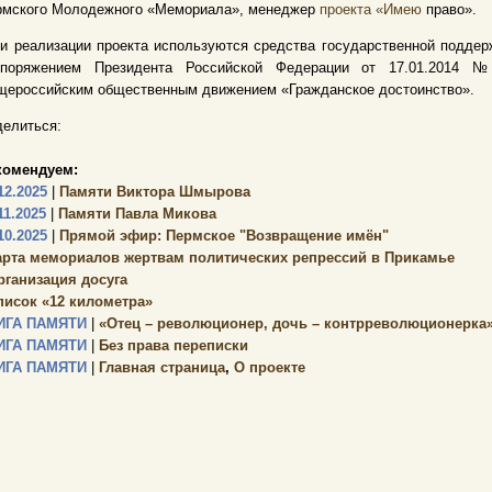
рмского Молодежного «Мемориала», менеджер
проекта «Имею
право».
 реализации проекта используются средства государственной поддерж
споряжением Президента Российской Федерации от 17.01.2014 №
щероссийским общественным движением «Гражданское достоинство».
елиться:
комендуем:
12.2025
|
Памяти Виктора Шмырова
11.2025
|
Памяти Павла Микова
10.2025
|
Прямой эфир: Пермское "Возвращение имён"
арта мемориалов жертвам политических репрессий в Прикамье
рганизация досуга
писок «12 километра»
ИГА ПАМЯТИ
|
«Отец – революционер, дочь – контрреволюционерка
ИГА ПАМЯТИ
|
Без права переписки
ИГА ПАМЯТИ
|
Главная страница
,
О проекте