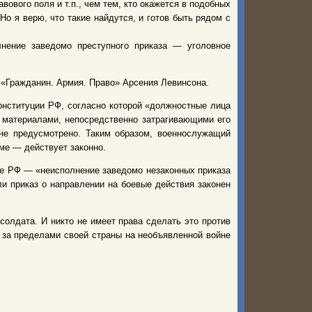
вового поля и т.п., чем тем, кто окажется в подобных
о я верю, что такие найдутся, и готов быть рядом с
нение заведомо преступного приказа — уголовное
«Гражданин. Армия. Право» Арсения Левинсона.
Конституции РФ, согласно которой «должностные лица
 материалами, непосредственно затрагивающими его
 не предусмотрено. Таким образом, военнослужащий
ме — действует законно.
ксе РФ — «неисполнение заведомо незаконных приказа
ли приказ о направлении на боевые действия законен
 солдата. И никто не имеет права сделать это против
х за пределами своей страны на необъявленной войне