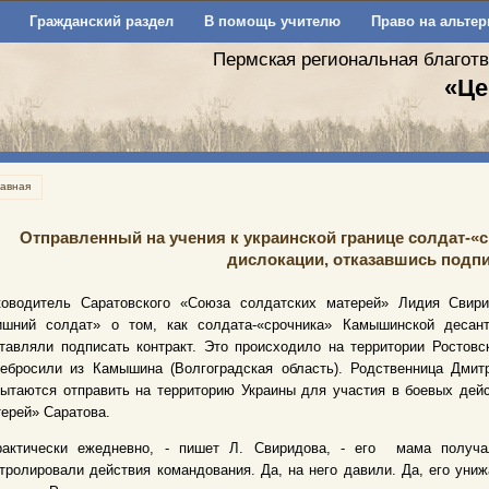
Гражданский раздел
В помощь учителю
Право на альтер
Пермская региональная благот
«Це
лавная
Отправленный на учения к украинской границе солдат-«
дислокации, отказавшись подпи
ководитель Саратовского «Союза солдатских матерей» Лидия Свир
ишний солдат» о том, как солдата-«срочника» Камышинской десан
тавляли подписать контракт. Это происходило на территории Ростовс
ебросили из Камышина (Волгоградская область). Родственница Дмитр
ытаются отправить на территорию Украины для участия в боевых дей
ерей» Саратова.
рактически ежедневно, - пишет Л. Свиридова, - его мама получа
тролировали действия командования. Да, на него давили. Да, его униж