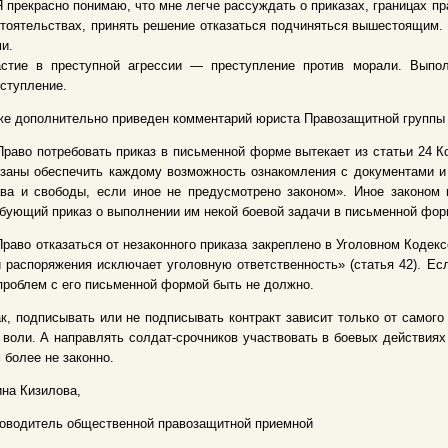
Я прекрасно понимаю, что мне легче рассуждать о приказах, границах пра
тоятельствах, принять решение отказаться подчиняться вышестоящим. Н
и.
астие в преступной агрессии — преступление против морали. Выпол
ступление.
е дополнительно приведен комментарий юриста Правозащитной группы 
Право потребовать приказ в письменной форме вытекает из статьи 24 
заны обеспечить каждому возможность ознакомления с документами и
ава и свободы, если иное не предусмотрено законом». Иное законом
бующий приказ о выполнении им некой боевой задачи в письменной фор
Право отказаться от незаконного приказа закреплено в Уголовном Коде
 распоряжения исключает уголовную ответственность» (статья 42). Ес
роблем с его письменной формой быть не должно.
к, подписывать или не подписывать контракт зависит только от самого
 воли. А направлять солдат-срочников участвовать в боевых действия
 более не законно.
на Кизилова,
оводитель общественной правозащитной приемной