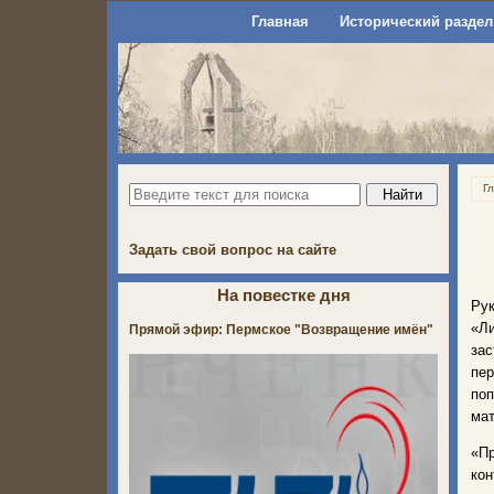
Главная
Исторический раздел
Г
Задать свой вопрос на сайте
На повестке дня
Ру
«Л
Прямой эфир: Пермское "Возвращение имён"
зас
пер
поп
мат
«
П
кон