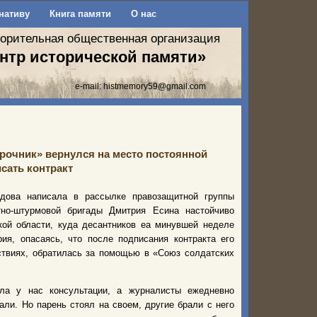
нативу
Книга памяти
О нас
ворительная общественная организация
нтр исторической памяти»
e-mail:
histmemory59@gmail.com
срочник» вернулся на место постоянной
сать контракт
идова написала в рассылке правозащитной группы
тно-штурмовой бригады Дмитрия Есина настойчиво
кой области, куда десантников еа минувшей неделе
ия, опасаясь, что после подписания контракта его
ствиях,
обратилась за помощью в «Союз солдатских
ла у нас консультации, а журналисты ежедневно
али. Но парень стоял на своем, другие брали с него