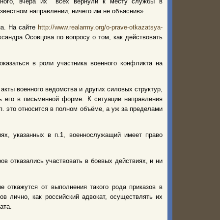
 много, вчера их всех вернули к месту службы в
вестном направлении, ничего им не объяснив».
на. На сайте
http://www.realarmy.org/o-prave-otkazatsya-
ксандра Осовцова по вопросу о том, как действовать
казаться в роли участника военного конфликта на
акты военного ведомства и других силовых структур,
ь его в письменной форме. К ситуации направления
. это относится в полном объёме, а уж за пределами
ях, указанных в п.1, военнослужащий имеет право
ов отказались участвовать в боевых действиях, и ни
е откажутся от выполнения такого рода приказов в
ов лично, как российский адвокат, осуществлять их
ата.