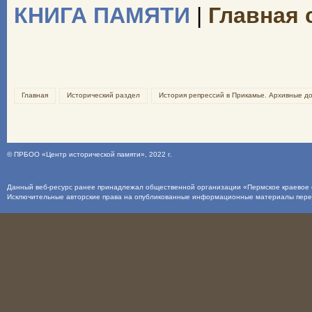
КНИГА ПАМЯТИ
|
Главная 
Главная
Исторический раздел
История репрессий в Прикамье. Архивные д
©
ПРБОО «Центр исторической памяти»
, 2022 г.
Данный веб-ресурс ранее принадлежал общественной организации «Пермское краевое о
Исключительные авторские права на опубликованные информационные материалы пер