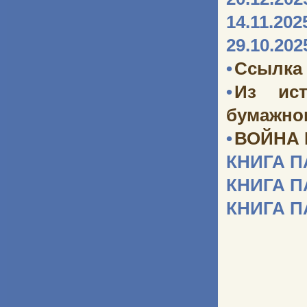
14.11.202
29.10.202
•
Ссылка 
•
Из ист
бумажног
•
ВОЙНА
КНИГА 
КНИГА 
КНИГА 