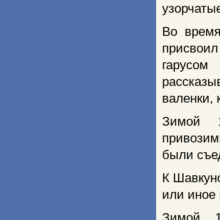
узорчатые
Во время
присвоил
гарусо
рассказы
валенки, 
Зимой 1
привозим
были съе
К Шавкуно
или иное 
Зимой 1