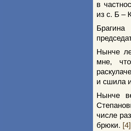
в частно
из с. Б –
Брагина
председат
Нынче ле
мне, чт
раскулач
и сшила и
Нынче в
Степано
числе ра
брюки.
[4]