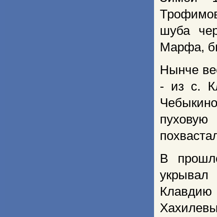
Трофимов
шуба чер
Марфа, бы
Нынче ве
- из с. 
Чебыкино
пуховую
похваста
В прошло
укрывал 
Клавдию 
Хахилевым