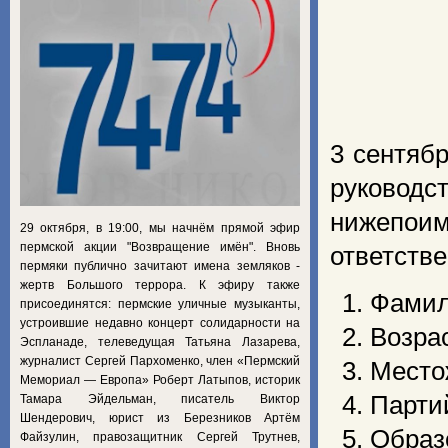
3 сентябр
руковод
нижепои
29 октября, в 19:00, мы начнём прямой эфир
пермской акции "Возвращение имён". Вновь
ответств
пермяки публично зачитают имена земляков -
жертв Большого террора. К эфиру также
Фамил
присоединятся: пермские уличные музыканты,
устроившие недавно концерт солидарности на
Возрас
Эспланаде, телеведущая Татьяна Лазарева,
журналист Сергей Пархоменко, член «Пермский
Место
Мемориал — Европа» Роберт Латыпов, историк
Партий
Тамара Эйдельман, писатель Виктор
Шендерович, юрист из Березников Артём
Образ
Файзулин, правозащитник Сергей Трутнев,