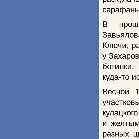
сарафаны
В прош
Завьялова
Ключи, р
у Захаров
ботинки,
куда-то и
Весной 1
участков
кулацког
и желтым
разных ц