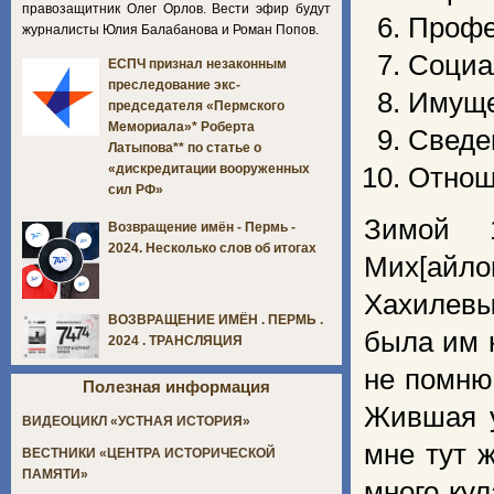
правозащитник Олег Орлов. Вести эфир будут
Профе
журналисты Юлия Балабанова и Роман Попов.
Социа
ЕСПЧ признал незаконным
преследование экс-
Имуще
председателя «Пермского
Мемориала»* Роберта
Сведен
Латыпова** по статье о
«дискредитации вооруженных
Отнош
сил РФ»
Зимой 1
Возвращение имён - Пермь -
2024. Несколько слов об итогах
Мих[айло
Хахилевы
ВОЗВРАЩЕНИЕ ИМЁН . ПЕРМЬ .
была им 
2024 . ТРАНСЛЯЦИЯ
не помню 
Полезная информация
Жившая у
ВИДЕОЦИКЛ «УСТНАЯ ИСТОРИЯ»
мне тут 
ВЕСТНИКИ «ЦЕНТРА ИСТОРИЧЕСКОЙ
ПАМЯТИ»
много ку