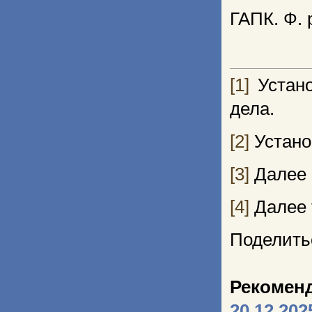
ГАПК. Ф. 
[1]
Устано
дела.
[2]
Устано
[3]
Далее 
[4]
Далее 
Поделить
Рекомен
20.12.202