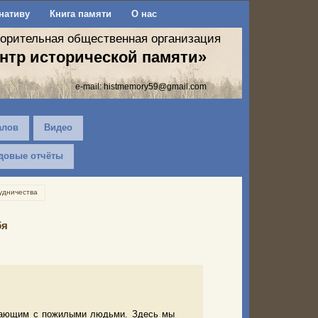
нативу
Книга памяти
О нас
ворительная общественная организация
нтр исторической памяти»
e-mail:
histmemory59@gmail.com
алов
Видео
довые отчёты
удничества
бя
ботающим с пожилыми людьми. Здесь мы