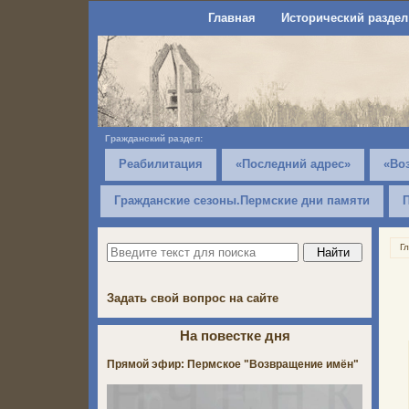
Главная
Исторический раздел
Гражданский раздел:
Реабилитация
«Последний адрес»
«Во
Гражданские сезоны.Пермские дни памяти
Г
Задать свой вопрос на сайте
На повестке дня
Прямой эфир: Пермское "Возвращение имён"