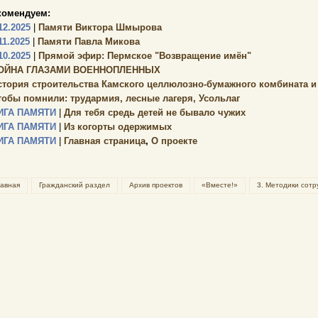
комендуем:
12.2025
|
Памяти Виктора Шмырова
11.2025
|
Памяти Павла Микова
10.2025
|
Прямой эфир: Пермское "Возвращение имён"
ОЙНА ГЛАЗАМИ ВОЕННОПЛЕННЫХ
стория строительства Камского целлюлозно-бумажного комбината и г.
тобы помнили: трудармия, лесные лагеря, Усольлаг
ИГА ПАМЯТИ
|
Для тебя средь детей не бывало чужих
ИГА ПАМЯТИ
|
Из когорты одержимых
ИГА ПАМЯТИ
|
Главная страница
,
О проекте
лавная
Гражданский раздел
Архив проектов
«Вместе!»
3. Методики сотр