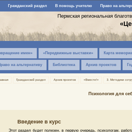
Гражданский раздел
В помощь учителю
Право на альтер
Пермская региональная благот
«Це
звращение имен»
«Передвижные выставки»
Карта мемори
Право на альтернативу
Библиотека
Архив проектов
Го
лавная
Гражданский раздел
Архив проектов
«Вместе!»
3. Методики сотр
Психология для се
Введение в курс
Этот раздел будет полезен, в первую очередь, психологам, ра