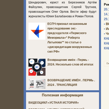
Шендерович, юрист из Березников Артём
Ре
Файзулин, правозащитник Сергей Трутнев,
20.
правозащитник Олег Орлов. Вести эфир будут
14.
журналисты Юлия Балабанова и Роман Попов.
29.
•
В
ЕСПЧ признал незаконным
преследование экс-
•
И
председателя «Пермского
•
Ч
Мемориала»* Роберта
КН
Латыпова** по статье о
КН
«дискредитации вооруженных
КН
сил РФ»
Возвращение имён - Пермь -
Г
2024. Несколько слов об итогах
ВОЗВРАЩЕНИЕ ИМЁН . ПЕРМЬ .
2024 . ТРАНСЛЯЦИЯ
Полезная информация
ВИДЕОЦИКЛ «УСТНАЯ ИСТОРИЯ»