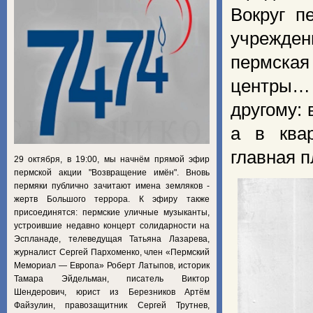
Вокруг п
учрежде
пермская
центры… 
другому: 
а в квар
главная 
29 октября, в 19:00, мы начнём прямой эфир
пермской акции "Возвращение имён". Вновь
пермяки публично зачитают имена земляков -
жертв Большого террора. К эфиру также
присоединятся: пермские уличные музыканты,
устроившие недавно концерт солидарности на
Эспланаде, телеведущая Татьяна Лазарева,
журналист Сергей Пархоменко, член «Пермский
Мемориал — Европа» Роберт Латыпов, историк
Тамара Эйдельман, писатель Виктор
Шендерович, юрист из Березников Артём
Файзулин, правозащитник Сергей Трутнев,