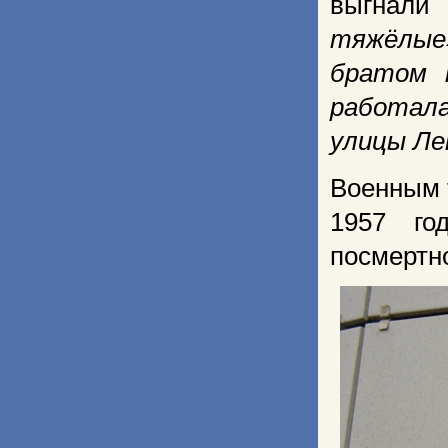
выгнали
тяжёлые
братом 
работала
улицы Ле
Военным 
1957 го
посмертн