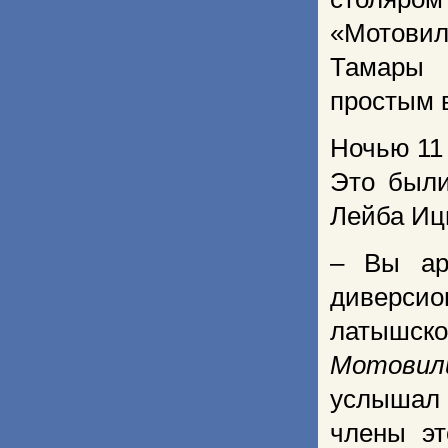
«Мотови
Тамары 
простым 
Ночью 11 
Это были
Лейба Иц
– Вы ар
диверси
латышско
Мотовил
услышал 
члены эт