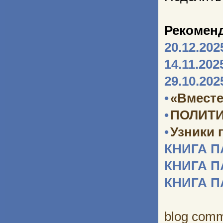
Рекомен
20.12.202
14.11.202
29.10.202
•
«Вместе
•
ПОЛИТИ
•
Узники 
КНИГА 
КНИГА 
КНИГА 
blog com