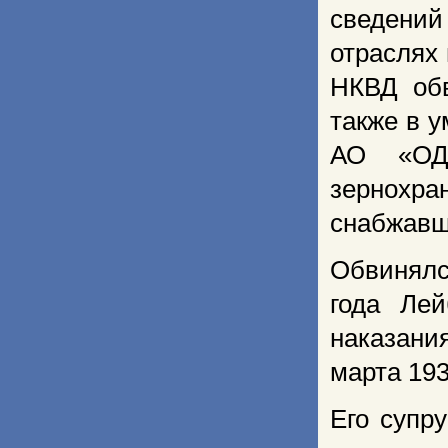
сведений
отраслях
НКВД обв
также в 
АО «ОДК
зернохра
снабжавш
Обвинялс
года Ле
наказани
марта 193
Его супр