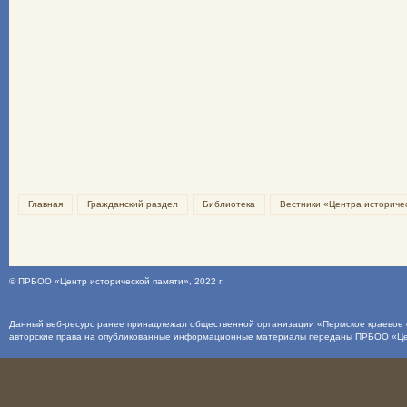
Главная
Гражданский раздел
Библиотека
Вестники «Центра историче
©
ПРБОО «Центр исторической памяти»
, 2022 г.
Данный веб-ресурс ранее принадлежал общественной организации «Пермское краевое о
авторские права на опубликованные информационные материалы переданы ПРБОО «Це