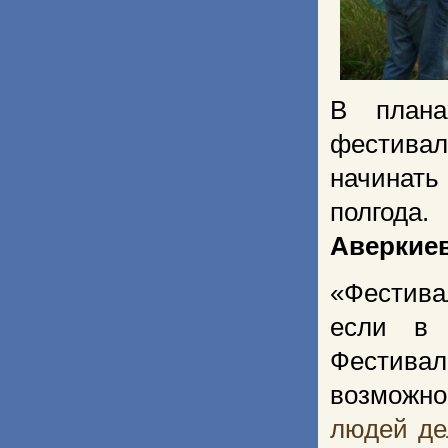
В плана
фестива
начинать
полгода
Аверкиев
«Фестива
если в 
Фестивал
возможно
людей де