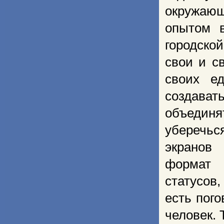
окружающ
опытом 
городско
свои и с
своих е
создава
объединя
уберечьс
экранов
формат 
статусов
есть пого
человек. 