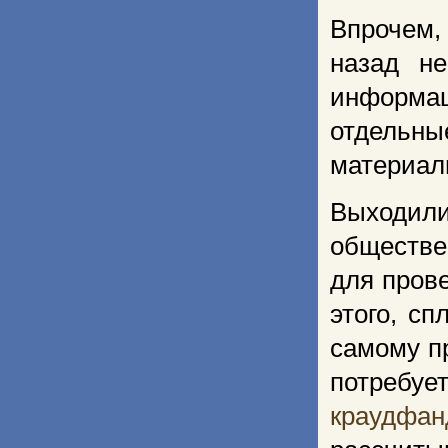
Впрочем,
назад н
информац
отдельны
материал
Выходили
обществе
для прове
этого, с
самому п
потребуе
краудфа