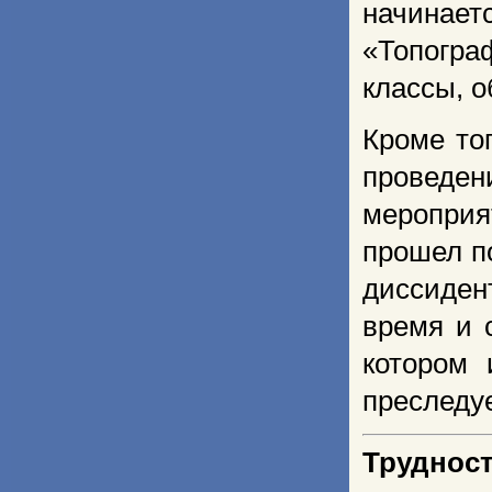
начинае
«Топогра
классы, о
Кроме то
проведен
меропри
прошел п
диссидент
время и 
котором 
преследу
Труднос