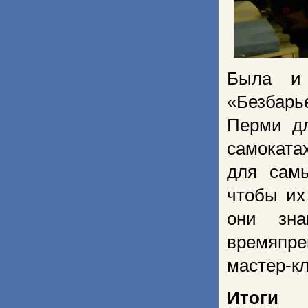
Была и 
«Безбарь
Перми дл
самоката
для самы
чтобы их
они зна
времяпр
мастер-к
Итоги