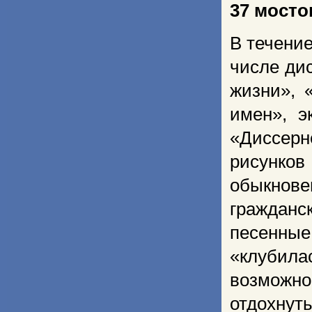
37 мосто
В течени
числе ди
жизни», 
имен», э
«Диссер
рисунков
обыкнов
гражданс
песенные
«клубила
возможно
отдохну