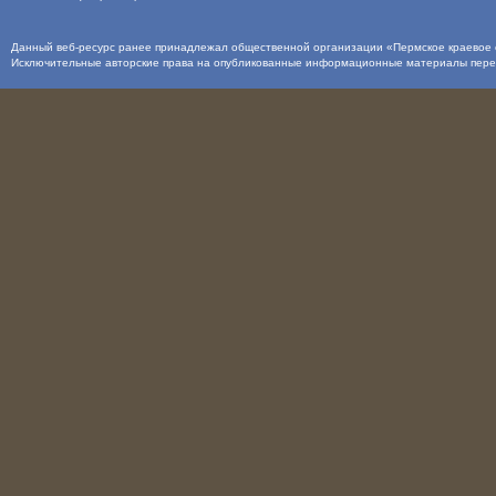
Данный веб-ресурс ранее принадлежал общественной организации «Пермское краевое о
Исключительные авторские права на опубликованные информационные материалы пер