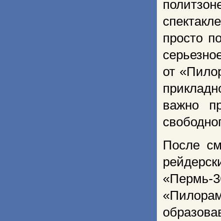
политзон
спектакл
просто п
серьезно
от «Пило
приклад
важно п
свободног
После см
рейдерс
«Пермь-3
«Пилорам
образова