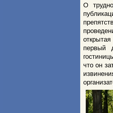
О трудн
публикац
препятст
проведе
открытая
первый 
гостиниц
что он за
извинен
организа