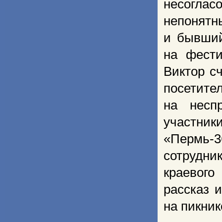
несогла
непонятн
и бывший
на фести
Виктор с
посетите
на несп
участник
«Пермь-
сотрудни
краевого
рассказ 
на пикник