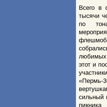
Всего в 
тысячи ч
по тон
меропри
флешмоб
собралис
любимых 
этот и п
участник
«Пермь-
вертушк
сильный 
пикника 