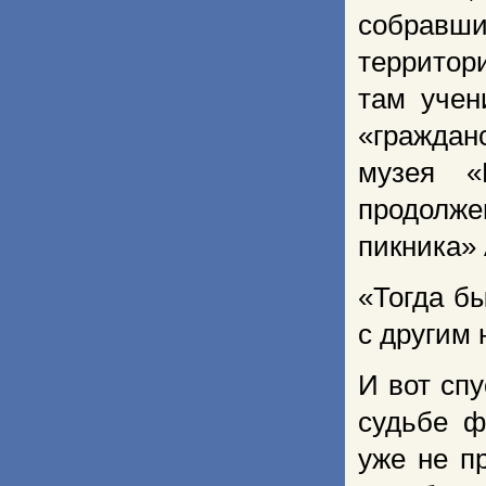
собравши
территор
там учен
«граждан
музея «
продолж
пикника»
«Тогда б
с другим 
И вот сп
судьбе ф
уже не п