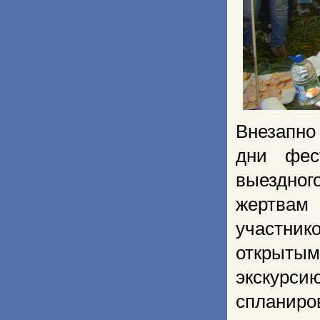
Внезапно
дни фес
выездног
жертвам 
участник
открытым
экскурс
сплани