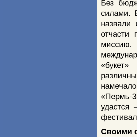
Без бюдж
силами. 
назвали 
отчасти 
миссию
междунаро
«букет»
различн
намечало
«Пермь-3
удастся 
фестивал
Своими 