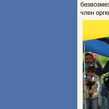
безвозме
член орг