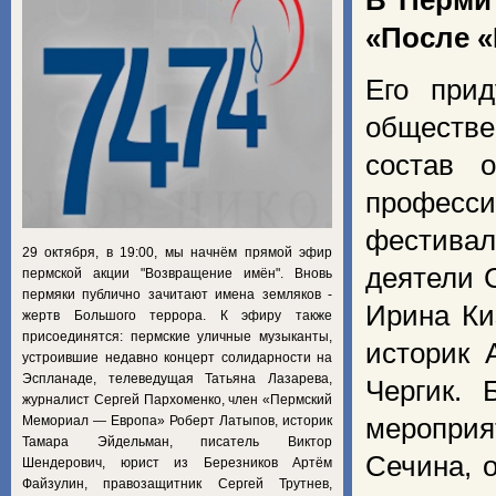
В Перми
«После 
Его прид
обществе
состав 
професс
фестив
29 октября, в 19:00, мы начнём прямой эфир
деятели 
пермской акции "Возвращение имён". Вновь
пермяки публично зачитают имена земляков -
Ирина Ки
жертв Большого террора. К эфиру также
присоединятся: пермские уличные музыканты,
историк 
устроившие недавно концерт солидарности на
Эспланаде, телеведущая Татьяна Лазарева,
Чергик. 
журналист Сергей Пархоменко, член «Пермский
Мемориал — Европа» Роберт Латыпов, историк
меропри
Тамара Эйдельман, писатель Виктор
Сечина, 
Шендерович, юрист из Березников Артём
Файзулин, правозащитник Сергей Трутнев,