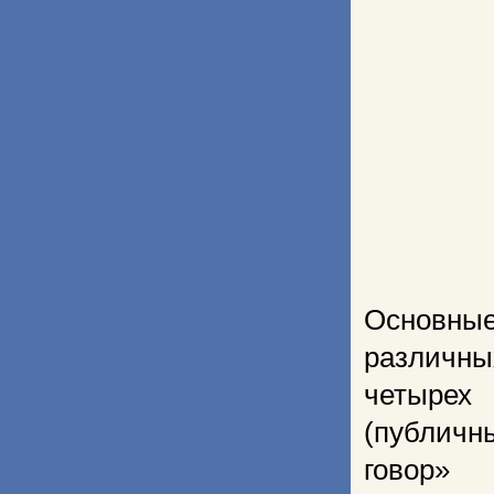
Основны
различн
четырех
(публичн
говор» 