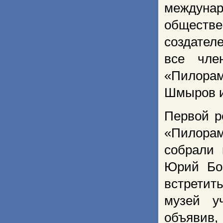
междунар
обществе
создат
все чле
«Пилорам
Шмыров и
Первой р
«Пилорам
собрали 
Юрий Боб
встретит
музей уч
объявив,