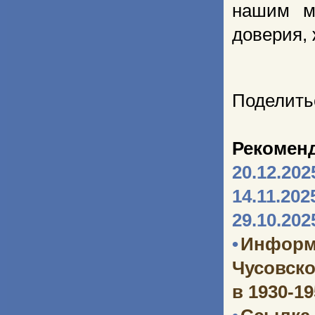
нашим м
доверия, 
Поделить
Рекомен
20.12.202
14.11.202
29.10.202
•
Информ
Чусовско
в 1930-1