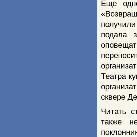
Еще одн
«Возвращ
получили
подала з
оповещат
переноси
организа
Театра ку
организа
сквере Де
Читать с
также н
поклонн