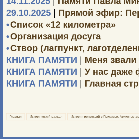
14.11.2025
|
Памяти Павла Ми
29.10.2025
|
Прямой эфир: Пе
•
Список «12 километра»
•
Организация досуга
•
Створ (лагпункт, лаготделе
КНИГА ПАМЯТИ
|
Меня звали
КНИГА ПАМЯТИ
|
У нас даже
КНИГА ПАМЯТИ
|
Главная ст
Главная
Исторический раздел
История репрессий в Прикамье. Архивные д