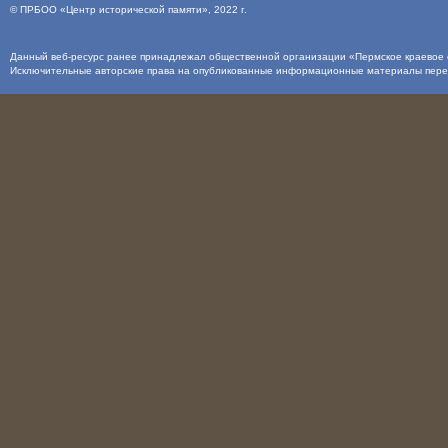
©
ПРБОО «Центр исторической памяти»
, 2022 г.
Данный веб-ресурс ранее принадлежал общественной организации «Пермское краевое о
Исключительные авторские права на опубликованные информационные материалы пер