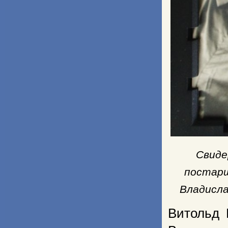
Свиде
постарш
Владисла
Витольд 