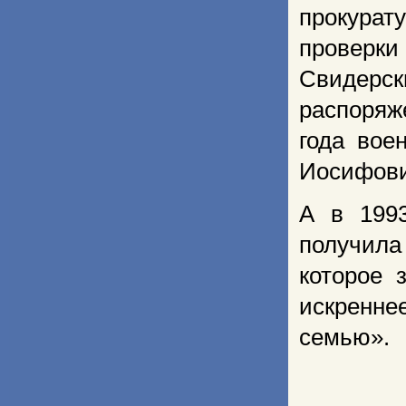
прокура
проверки
Свидерск
распоряж
года вое
Иосифови
А в 199
получила
которое 
искренне
семью».