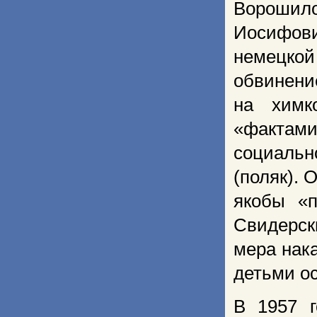
Ворошило
Иосифови
немецкой
обвинени
на химк
«фактами
социальн
(поляк). 
якобы «
Свидерск
мера нак
детьми ос
В 1957 г