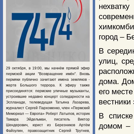
нехватку
совреме
химкомби
город – Б
В середи
улиц, ср
29 октября, в 19:00, мы начнём прямой эфир
располо
пермской акции "Возвращение имён". Вновь
дома. До
пермяки публично зачитают имена земляков -
жертв Большого террора. К эфиру также
его месте
присоединятся: пермские уличные музыканты,
устроившие недавно концерт солидарности на
вестники
Эспланаде, телеведущая Татьяна Лазарева,
журналист Сергей Пархоменко, член «Пермский
Мемориал — Европа» Роберт Латыпов, историк
В списке
Тамара Эйдельман, писатель Виктор
домом – 
Шендерович, юрист из Березников Артём
Файзулин, правозащитник Сергей Трутнев,