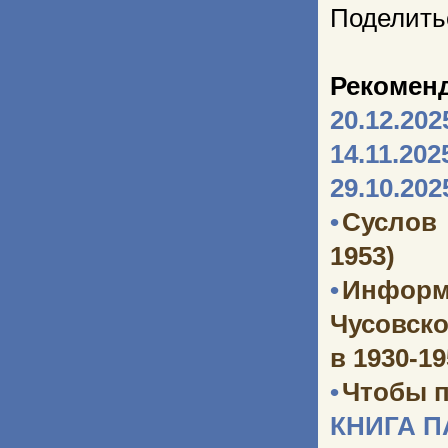
Поделить
Рекомен
20.12.202
14.11.202
29.10.202
•
Суслов
1953)
•
Информ
Чусовско
в 1930-1
•
Чтобы п
КНИГА 