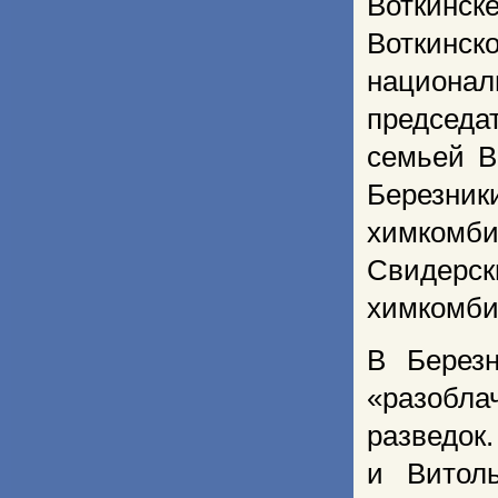
Воткинск
Воткинс
национа
председа
семьей В
Березни
химкомб
Свидерск
химкомби
В Берез
«разобла
разведок
и Витол