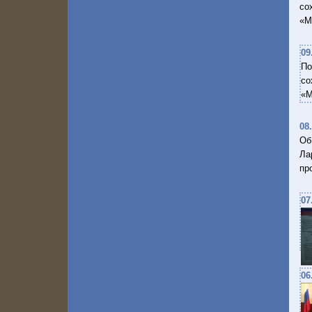
со
«М
09
По
со
«М
08
Об
Ла
пр
07
06