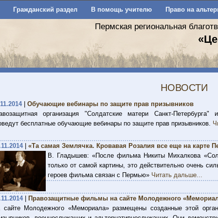
Гражданский раздел
В помощь учителю
Право на альтер
Пермская региональная благот
«Це
НОВОСТИ
.11.2014
|
Обучающие вебинары по защите прав призывников
авозащитная организация "Солдатские матери Санкт-Петербурга" и
оведут бесплатные обучающие вебинары по защите прав призывников.
Ч
.11.2014
|
«Та самая Землячка. Кровавая Розалия все еще на карте 
В. Гладышев: «После фильма Никиты Михалкова «Сол
только от самой картины, это действительно очень сил
героев фильма связан с Пермью»
Читать дальше...
.11.2014
|
Правозащитные фильмы на сайте Молодежного «Мемориа
 сайте Молодежного «Мемориала» размещены созданные этой орган
изывников, военнослужащих и альтернативнослужащих. Они демонстр