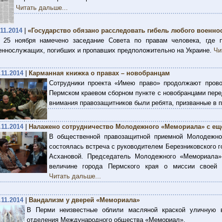
Читать дальше...
.11.2014
|
«Государство обязано расследовать гибель любого военно
 25 ноября намечено заседание Совета по правам человека, где п
еннослужащих, погибших и пропавших предположительно на Украине.
Чи
.11.2014
|
Карманная книжка о правах – новобранцам
Сотрудники проекта «Имею право» продолжают прово
Пермском краевом сборном пункте с новобранцами перед
внимания правозащитников были ребята, призванные в 
.11.2014
|
Налажено сотрудничество Молодежного «Мемориала» с ещ
В общественной правозащитной приемной Молодежно
состоялась встреча с руководителем Березниковского 
Асхановой. Председатель Молодежного «Мемориала» 
величине города Пермского края о миссии своей 
Читать дальше...
.11.2014
|
Вандализм у дверей «Мемориала»
В Перми неизвестные облили масляной краской уличную 
отделения Международного общества «Мемориал».