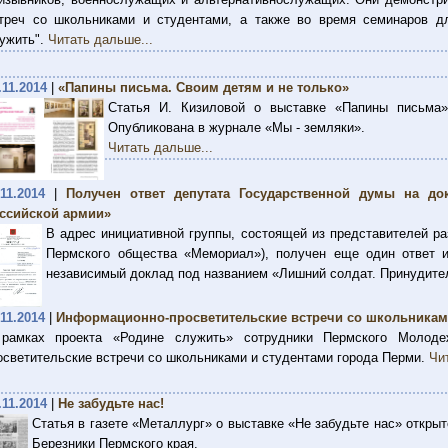
треч со школьниками и студентами, а также во время семинаров д
ужить".
Читать дальше...
.11.2014
|
«Папины письма. Своим детям и не только»
Статья И. Кизиловой о выставке «Папины письма»
Опубликована в журнале «Мы - земляки».
Читать дальше...
.11.2014
|
Получен ответ депутата Государственной думы на до
ссийской армии»
В адрес инициативной группы, состоящей из представителей р
Пермского общества «Мемориал»), получен еще один ответ и
независимый доклад под названием «Лишний солдат. Принудите
.11.2014
|
Информационно-просветительские встречи со школьникам
рамках проекта «Родине служить» сотрудники Пермского Молоде
осветительские встречи со школьниками и студентами города Перми.
Чи
.11.2014
|
Не забудьте нас!
Статья в газете «Металлург» о выставке «Не забудьте нас» открыт
Березники Пермского края.