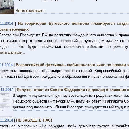
Читать дальше...
.11.2014
|
На территории Бутовского полигона планируется созда
отив верующих
Совете при Президенте РФ по развитию гражданского общества и прав
зея памяти жертв политических репрессий в пустующем здании на те
годня — кто будет заниматься основными работами по ремонту,
тать дальше...
.11.2014
|
Всероссийский фестиваль любительского кино по правам 
пермском киносалоне «Премьер» прошел первый Всероссийский фес
ганизованный Центром гражданского образования и прав человека при 
.11.2014
|
Получен ответ из Совета Федерации на доклад о «лишних 
В адрес инициативной группы, состоящей из представителей р
Пермского общества «Мемориал»), получен ответ из аппарата С
доклад под названием «Лишний солдат. принудительный труд в 
.11.2014
|
НЕ ЗАБУДЬТЕ НАС!
стоянная экспозиция «Не забудьте нас!» демонстрируется в хозяйс