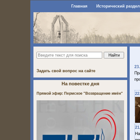
Главная
Исторический раздел
23
Задать свой вопрос на сайте
Пр
пр
На повестке дня
Прямой эфир: Пермское "Возвращение имён"
22
21
На
пр