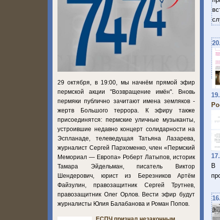
вс
сл
20
29 октября, в 19:00, мы начнём прямой эфир
пермской акции "Возвращение имён". Вновь
19
пермяки публично зачитают имена земляков -
Ро
жертв Большого террора. К эфиру также
присоединятся: пермские уличные музыканты,
устроившие недавно концерт солидарности на
Эспланаде, телеведущая Татьяна Лазарева,
журналист Сергей Пархоменко, член «Пермский
17
Мемориал — Европа» Роберт Латыпов, историк
В 
Тамара Эйдельман, писатель Виктор
пр
Шендерович, юрист из Березников Артём
Файзулин, правозащитник Сергей Трутнев,
правозащитник Олег Орлов. Вести эфир будут
16
журналисты Юлия Балабанова и Роман Попов.
ЕСПЧ признал незаконным