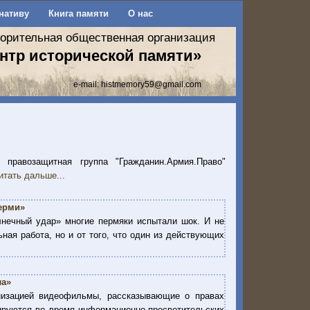
нативу
Книга памяти
О нас
ворительная общественная организация
нтр исторической памяти»
e-mail:
histmemory59@gmail.com
 правозащитная группа "Гражданин.Армия.Право"
итать дальше...
Перми»
нечный удар» многие пермяки испытали шок. И не
ьная работа, но и от того, что один из действующих
ла»
изацией видеофильмы, рассказывающие о правах
ируются во время информационно-просветительских