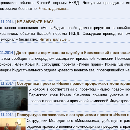
хранились объекты бывшей тюрьмы НКВД. Экскурсии проводятся еж
емориал» бесплатно.
Читать дальше...
.11.2014
|
НЕ ЗАБУДЬТЕ НАС!
стоянная экспозиция «Не забудьте нас!» демонстрируется в хозяйс
хранились объекты бывшей тюрьмы НКВД. Экскурсии проводятся еж
емориал» бесплатно.
Читать дальше...
.11.2014
|
До отправки пермяков на службу в Кремлевский полк оста
 этом сообщил на очередном заседании призывной комиссии Пермско
рионов. Член КрайПК, сотрудник проекта «Имею право» Ирина Кизило
оверки Индустриального отдела краевого военкомата, проводившейся на
.11.2014
|
Сотрудники проекта «Имею право» продолжают мониторин
5 ноября в соответствии с проектом «Имею право» ко
Пермского края Ирина Кизилова приняла участие в
краевого военкомата и призывной комиссией Индустриал
.11.2014
|
Прокуратура согласилась с сотрудниками проекта «Имею п
Сотрудники Молодежного «Мемориала», действуя в рам
отделов краевого военного комиссариата преодолеть пр